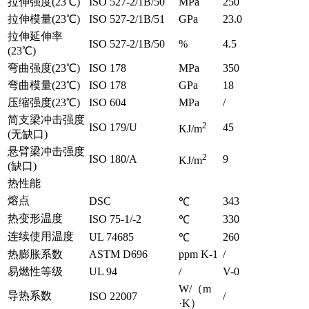
拉伸强度(23℃)
ISO 527-2/1B/50
MPa
250
拉伸模量(23℃)
ISO 527-2/1B/51
GPa
23.0
拉伸延伸率
ISO 527-2/1B/50
%
4.5
(23℃)
弯曲强度(23℃)
ISO 178
MPa
350
弯曲模量(23℃)
ISO 178
GPa
18
压缩强度(23℃)
ISO 604
MPa
/
简支梁冲击强度
2
ISO 179/U
45
KJ/m
(无缺口)
悬臂梁冲击强度
2
ISO 180/A
9
KJ/m
(缺口)
热性能
熔点
DSC
343
℃
热变形温度
ISO 75-1/-2
330
℃
连续使用温度
UL 74685
260
℃
热膨胀系数
ASTM D696
ppm K-1
/
易燃性等级
UL 94
/
V-0
W/（m
导热系数
ISO 22007
/
·K）