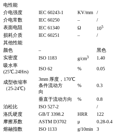
电性能
介电强度
IEC 60243-1
KV/mm
/
介电常数
IEC 60250
–
/
5
表面电阻
IEC 61340
Ω
10
损耗介质
IEC 60251
–
/
其他性能
颜色
–
黑色
3
实密度
ISO 1183
1.40
g/cm
吸水率
ISO 62
%
0.05
(25℃.24Hrs)
3mm 厚度，170℃
成型收缩率
条件流动方
%
0.3
（25-24℃)
向
垂直于流动方向
%
0.8
泊松比
ISO 527-2
/
洛氏硬度
GB/T 3398.2
HRR
122
摩擦系数
ASTM D3702
μ
0.28-0.4
熔融指数
ISO 1133
g/10min
3