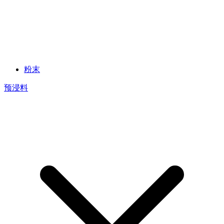
粉末
预浸料