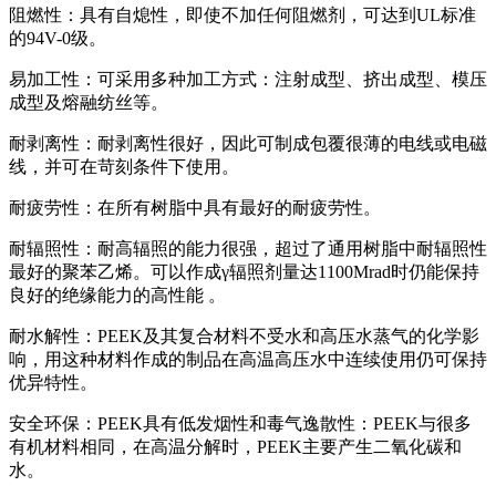
阻燃性：具有自熄性，即使不加任何阻燃剂，可达到UL标准
的94V-0级。
易加工性：可采用多种加工方式：注射成型、挤出成型、模压
成型及熔融纺丝等。
耐剥离性：耐剥离性很好，因此可制成包覆很薄的电线或电磁
线，并可在苛刻条件下使用。
耐疲劳性：在所有树脂中具有最好的耐疲劳性。
耐辐照性：耐高辐照的能力很强，超过了通用树脂中耐辐照性
最好的聚苯乙烯。可以作成γ辐照剂量达1100Mrad时仍能保持
良好的绝缘能力的高性能 。
耐水解性：PEEK及其复合材料不受水和高压水蒸气的化学影
响，用这种材料作成的制品在高温高压水中连续使用仍可保持
优异特性。
安全环保：PEEK具有低发烟性和毒气逸散性：PEEK与很多
有机材料相同，在高温分解时，PEEK主要产生二氧化碳和
水。