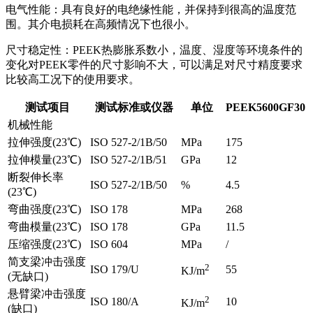
电气性能：具有良好的电绝缘性能，并保持到很高的温度范
围。其介电损耗在高频情况下也很小。
尺寸稳定性：PEEK热膨胀系数小，温度、湿度等环境条件的
变化对PEEK零件的尺寸影响不大，可以满足对尺寸精度要求
比较高工况下的使用要求。
测试项目
测试标准或仪器
单位
PEEK5600GF30
机械性能
拉伸强度(23℃)
ISO 527-2/1B/50
MPa
175
拉伸模量(23℃)
ISO 527-2/1B/51
GPa
12
断裂伸长率
ISO 527-2/1B/50
%
4.5
(23℃)
弯曲强度(23℃)
ISO 178
MPa
268
弯曲模量(23℃)
ISO 178
GPa
11.5
压缩强度(23℃)
ISO 604
MPa
/
简支梁冲击强度
2
ISO 179/U
55
KJ/m
(无缺口)
悬臂梁冲击强度
2
ISO 180/A
10
KJ/m
(缺口)