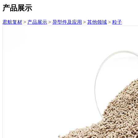
产品展示
君航复材
>
产品展示
>
异型件及应用
>
其他领域
>
粒子