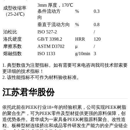
3mm 厚度，170℃
成型收缩率
条件流动方
%
0.3
（25-24℃)
向
垂直于流动方向
%
0.8
泊松比
ISO 527-2
/
洛氏硬度
GB/T 3398.2
HRR
120
摩擦系数
ASTM D3702
μ
/
熔融指数
ISO 1133
g/10min
3
1. 典型数值为注塑指标。如有需要可来电咨询我司技术部索要
更详细的技术指标！
2. 该性能指标不可作为材料验收标准。
江苏君华股份
依托此前在PEEK行业18+年的经验积累，公司实现PEEK树脂
的聚合生产，可为PEEK零件及型材提供更强的原料保障，创
造优势条件。君华成为一家具备PEEK树脂原料聚合、改性造
粒、板棒型材连续挤出和成品零件研发生产能力的全产业链企