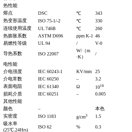
热性能
熔点
DSC
343
℃
热变形温度
ISO 75-1/-2
330
℃
连续使用温度
UL 746B
260
℃
热膨胀系数
ASTM D696
ppm K-1
46
易燃性等级
UL 94
/
V-0
W/（m
导热系数
ISO 22007
/
·K）
电性能
介电强度
IEC 60243-1
KV/mm
25
介电常数
IEC 60250
–
3.2
16
表面电阻
IEC 61340
Ω
10
损耗介质
IEC 60251
–
0.005
其他性能
颜色
–
本色
3
实密度
ISO 1183
1.5
g/cm
吸水率
ISO 62
%
0.3
(25℃.24Hrs)