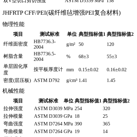
双V型切口剪切强度
ASTM D5359
MPa
158
JHFRTP CFF/PEI(碳纤维毡增强PEI复合材料)
物理性能
项目
测试标准
单位
典型指标值1
典型指标值2
HB7736.3-
纤维面密度
g/m²
50
120
2004
HB7736.5-
树脂含量
%
68±3
55±3
2004
单层固化厚
按平板厚度计
mm
0.15±0.02
0.16±0.02
度
密度(层压板)
ASTM D792
g/cm³
1.41
1.45
机械性能
项目
测试标准
单位
典型指标值1
典型指标值2
拉伸强度
ASTM D3039
MPa
254
320
拉伸模量
ASTM D3039
GPa
18
25
弯曲强度
ASTM D7264
MPa
390
365
弯曲模量
ASTM D7264
GPa
19
14