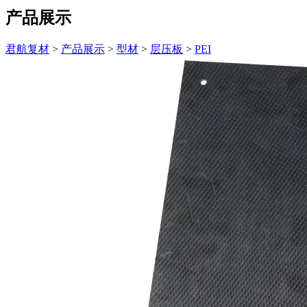
产品展示
君航复材
>
产品展示
>
型材
>
层压板
>
PEI