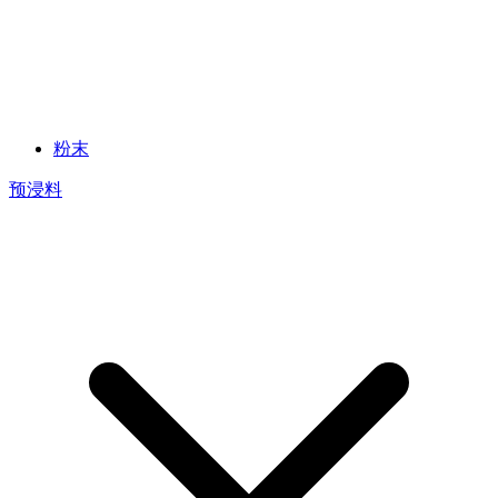
粉末
预浸料