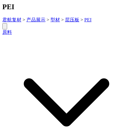
PEI
君航复材
>
产品展示
>
型材
>
层压板
>
PEI
原料