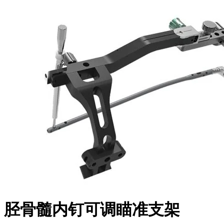
胫骨髓内钉可调瞄准支架