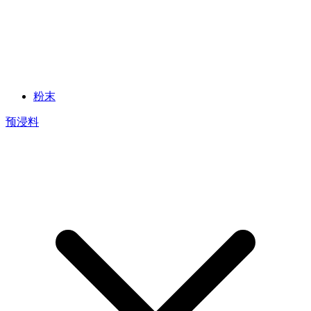
粉末
预浸料