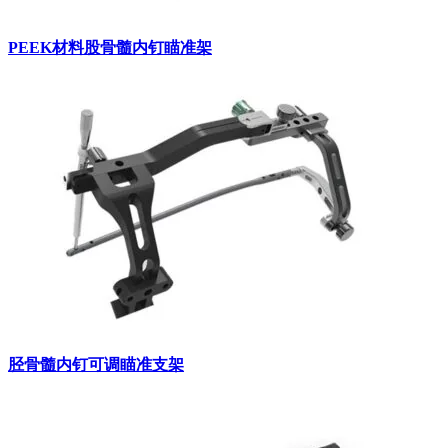
PEEK材料股骨髓内钉瞄准架
胫骨髓内钉可调瞄准支架