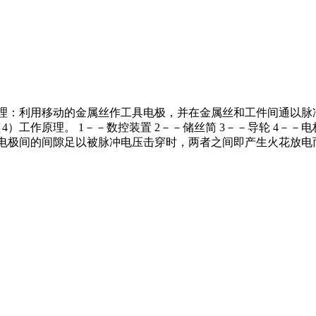
原理：利用移动的金属丝作工具电极，并在金属丝和工件间通以
作原理。 1－－数控装置 2－－储丝简 3－－导轮 4－－电极丝
与线电极间的间隙足以被脉冲电压击穿时，两者之间即产生火花放
。