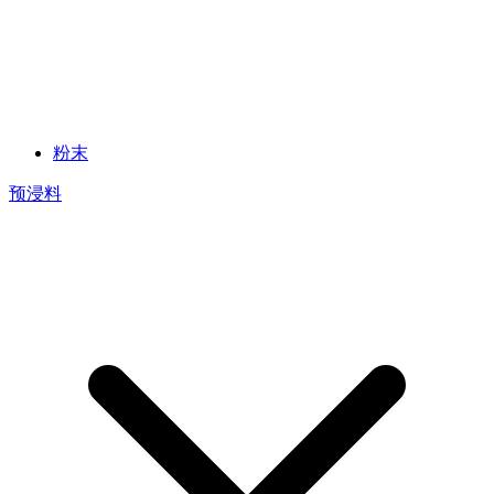
粉末
预浸料