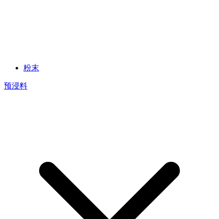
粉末
预浸料